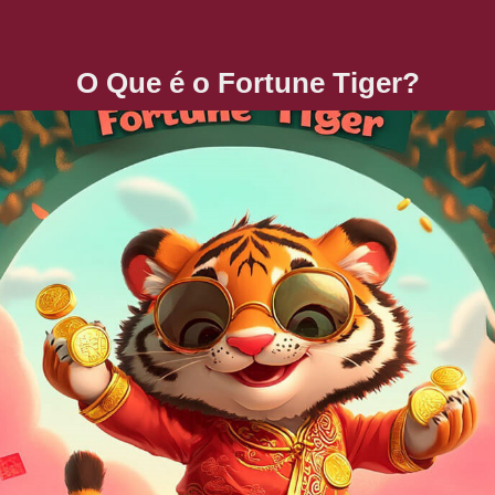
O Que é o Fortune Tiger?