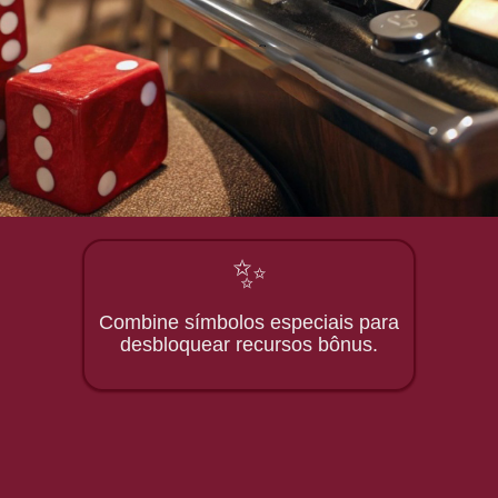
✨
Combine símbolos especiais para
desbloquear recursos bônus.