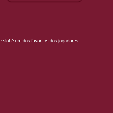
slot é um dos favoritos dos jogadores.