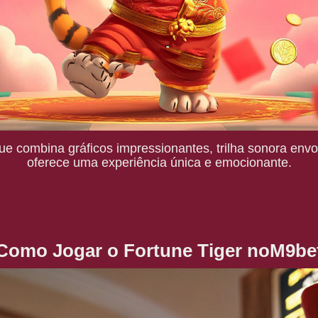
que combina gráficos impressionantes, trilha sonora env
oferece uma experiência única e emocionante.
Como Jogar o Fortune Tiger noM9be