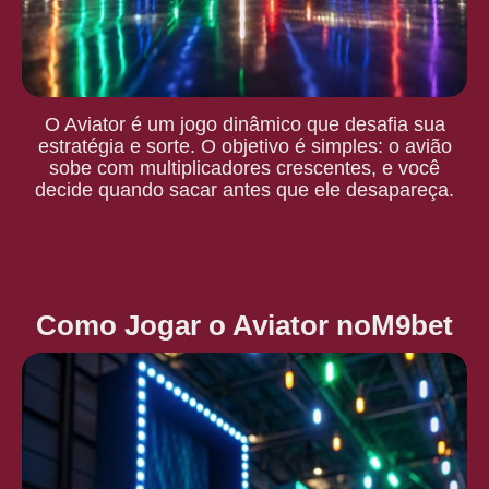
O Aviator é um jogo dinâmico que desafia sua
estratégia e sorte. O objetivo é simples: o avião
sobe com multiplicadores crescentes, e você
decide quando sacar antes que ele desapareça.
Como Jogar o Aviator noM9bet