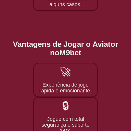
alguns casos.
Vantagens de Jogar o Aviator
noM9bet
🚀
Experiência de jogo
rápida e emocionante.
🔒
Jogue com total
segurança e suporte
24/7.