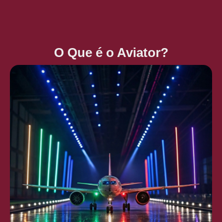
O Que é o Aviator?